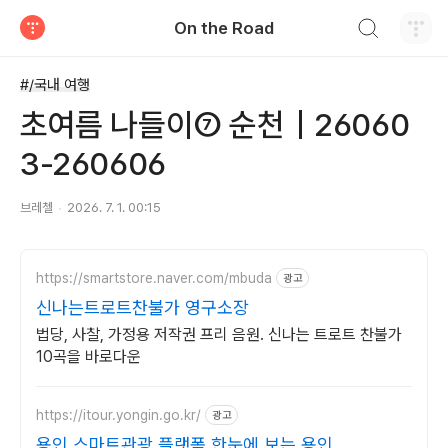
검색하기
On the Road
티스토리
#/국내 여행
초여름 나들이⑦ 순천｜26060
3-260606
브레첼
2026. 7. 1. 00:15
https://smartstore.naver.com/mbuda
광고
신나는트로트찬불가 영구소장
법당, 사찰, 가정용 저작권 프리 음원. 신나는 트로트 찬불가
10곡을 바로다운
https://itour.yongin.go.kr/
광고
용인 스마트관광 플랫폼 한눈에 보는 용인,