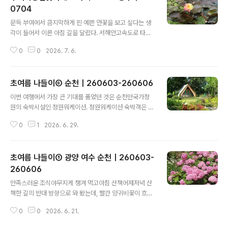
0704
글 내용
문득 부여에서 큼지막하게 핀 예쁜 연꽃을 보고 싶다는 생
각이 들어서 이른 아침 길을 달렸다. 서해안고속도로 타고
내려오다가 익산평택고속도로로 갈아탔다. 익산평택고속
0
0
2026. 7. 6.
도로는 평택 - 부여 구간 개통 이후 종종 이용하는데 차가
많지 않아서 달릴 맛이 난다. 주차는 서동공원 서문 주차장.
여덟 시 좀 넘어서 도착했는데, 이미 차가 많아서 깜짝 놀랐
초여름 나들이⑥ 순천｜260603-260606
다. 앳267 충남 부여군 부여읍 서동로 56 우선 서동공원
글 내용
에 인접한 카페 앳267에서 늦은 아침식사부터 한다. 9시
이번 여행에서 가장 큰 기대를 품었던 것은 순천만국가정
부터 영업해서 딱 좋다.부라타 잠봉 브리오슈허니까망베르
원의 숙박시설인 정원워케이션. 정원워케이션 숙박객은 전
치즈 파니니마시다가 사진 안 찍은 게 생각 난 따뜻한 아메
용출입구로 들어간다. 문이 잠겨 있어서 인터폰했더니 직
리카노 ㅋㅋ 서동공원 충남 부여군 부여읍 동남리 149 지
0
1
2026. 6. 29.
원분이 열어주셨다.날씨 참 좋다.체크인 시간(16:00)보다
나가다가 사람이 별로 없길래 심폐소생술 배웠다. 이거 잘
일찍 도착했는데, 방이 준비되는 대로 연락 주신다고 해서
하려면 어깨 힘이 좋..
시원한 워케이션 센터에서 쉬는 중.워케이션 센터 안에는
초여름 나들이⑤ 광양 여수 순천｜260603-
곱디고운 제라늄이 활짝 피었다.우리가 묵을 캐빈하우
스!!!!! 바람로 2호. 물가에 있는 캐빈하우스는 침대가 전부
260606
글 내용
더블베드라서, 선택지가 바람로 캐빈하우스밖에 없었지만,
만족스러운 조식야무지게 챙겨 먹고아침 산책어제저녁 산
동화 속에 나오는 집 같아서 만족스러웠다.내부는 아기자
책한 길의 반대 방향으로 와 봤는데, 빨간 양귀비꽃이 흐드
기하다. 사진 속에는 안 보이지만, 정수기와 냉장고, 책상도
러지게 피어 있어서 기분이 더 좋아졌다.연차 쓰고 놀러온
있다. 아무래도 건물보다는 밤에 쌀쌀해서인지 바닥난방은
0
0
2026. 6. 21.
김에, 자동차검사소에서 정기 자동차검사 중. 최종 목적지
물론이거니와 전기장판도 마련되어 있다...
인 순천검사소에서 검사하려고 했는데, 내가 원하는 시간