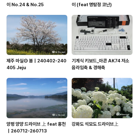
이 No.24 & No.25
이 (feat 명탐정 코난)
제주 마실③ 봄｜240402-240
기계식 키보드_아콘 AK74 저소
405 Jeju
음라임축 & 경해축
양평 양양 드라이브 上 feat 홍천
강화도 석모도 드라이브上
｜260712-260713