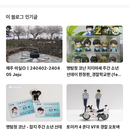
에 예약이 다 차버리는 바람에 여수에 잠깐 들렀다. 광양 －
묘도 － 여수로 연결되는 이순신대교와 묘도대교 덕분에
시간도 별로 안 걸리고, 길이 엄청 편했다. 미평저수지 전남
이 블로그 인기글
여수시 미평동 79 이왕 여수에 온 김에, 여수자동차검사소
근처에 예쁜 저수지가 있다고 해서 들러 보았다. 주차장에
차를 대고, 저 계단을 올라 가면 또다른 풍경이 펼쳐진다.우
리 동네 뒷산에도 이런 저수지 하나 있으면 참 좋겠다. 의자
에 앉아 잠시 산림욕..
제주 마실①｜240402-2404
명탐정 코난 치지마세 주간 소년
05 Jeju
선데이 한정판_경찰학교편 (feat
8탄)
명탐정 코난 - 잡지 주간 소년 선데
토미카 4 혼다 VFR 경찰 오토바