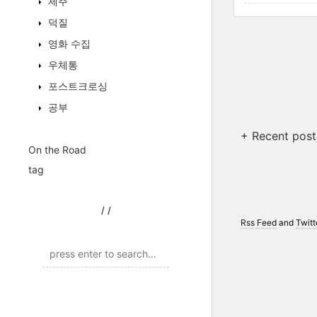
제주
덕질
영화 수집
우체통
포스트크로싱
공부
+ Recent post
On the Road
tag
/
/
Rss Feed
and
Twitt