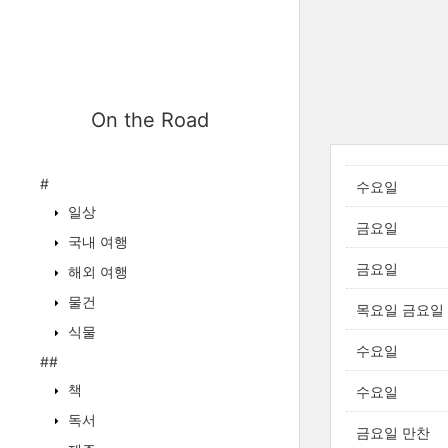
On the Road
#
수요일
일상
금요일
국내 여행
금요일
해외 여행
물건
목요일 금요일
식물
수요일
##
책
수요일
독서
금요일 만찬