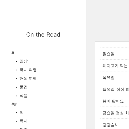
On the Road
#
월요일
일상
돼지고기 먹는
국내 여행
목요일
해외 여행
물건
월요일_점심 
식물
봄이 왔어요
##
책
금요일 점심 
독서
강강술래