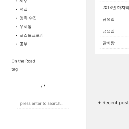
제주
2018년 마지막
덕질
영화 수집
금요일
우체통
금요일
포스트크로싱
갈비탕
공부
On the Road
tag
/
/
+ Recent post