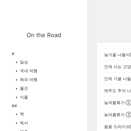
On the Road
#
늦가을 나들이②｜
일상
인제 사는 고양이
국내 여행
인제 가을 나들이
해외 여행
물건
제주도 추석 나들
식물
늦여름휴가 ⑤｜2
##
책
늦여름휴가 ③｜2
독서
봄꽃 드라이브②｜