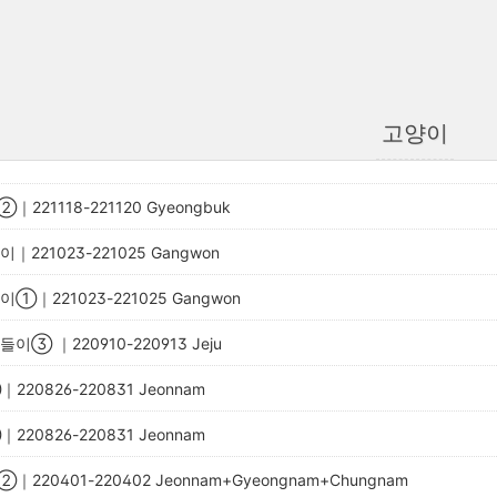
고양이
221118-221120 Gyeongbuk
｜221023-221025 Gangwon
①｜221023-221025 Gangwon
이③ ｜220910-220913 Jeju
20826-220831 Jeonnam
20826-220831 Jeonnam
220401-220402 Jeonnam+Gyeongnam+Chungnam