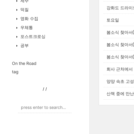
제주
강화도 드라이
덕질
영화 수집
토요일
우체통
봄소식 찾아서⑦｜
포스트크로싱
봄소식 찾아서⑤｜
공부
봄소식 찾아서②｜
On the Road
회사 근처에서
tag
양양 속초 고성 
/
/
산책 중에 만난