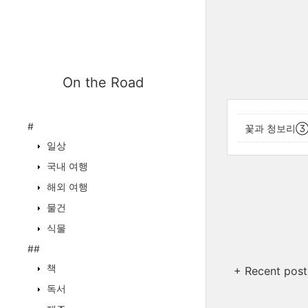
On the Road
#
꽃과 청보리③｜2
일상
국내 여행
해외 여행
물건
식물
##
책
+ Recent post
독서