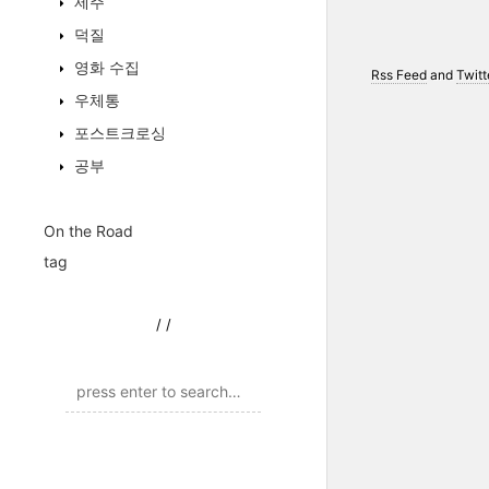
제주
덕질
영화 수집
Rss Feed
and
Twitt
우체통
포스트크로싱
공부
On the Road
tag
/
/