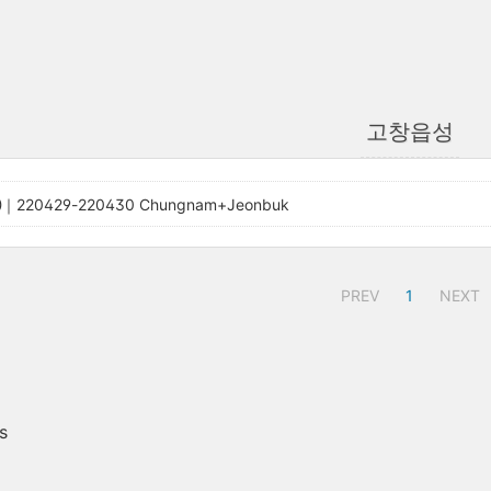
고창읍성
20429-220430 Chungnam+Jeonbuk
PREV
1
NEXT
s