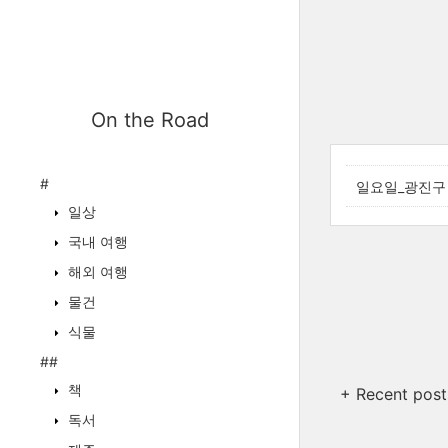
On the Road
#
일요일_광진구
일상
국내 여행
해외 여행
물건
식물
##
책
+ Recent post
독서