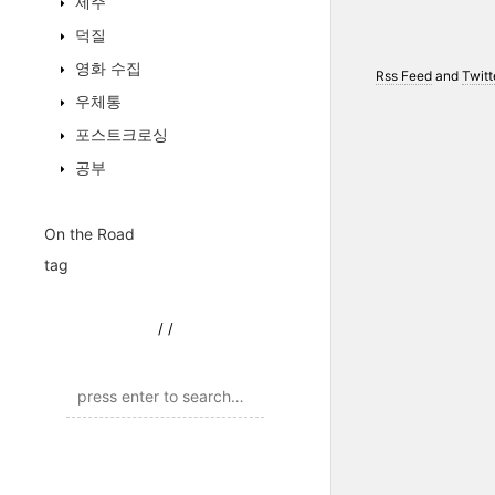
제주
덕질
영화 수집
Rss Feed
and
Twitt
우체통
포스트크로싱
공부
On the Road
tag
/
/