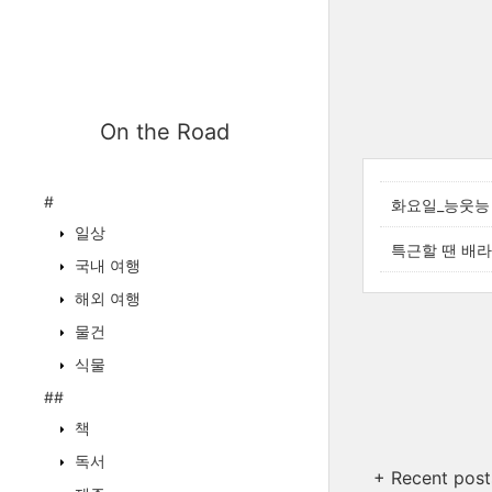
On the Road
#
화요일_능웃능 
일상
특근할 땐 배
국내 여행
해외 여행
물건
식물
##
책
독서
+ Recent post