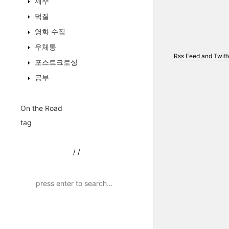
제주
덕질
영화 수집
우체통
Rss Feed
and
Twitt
포스트크로싱
공부
On the Road
tag
/
/