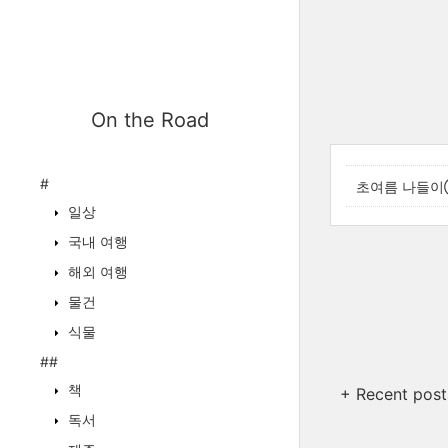
On the Road
#
초여름 나들이⑧
일상
국내 여행
해외 여행
물건
식물
##
책
+ Recent post
독서