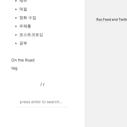
제주
덕질
영화 수집
Rss Feed
and
Twitt
우체통
포스트크로싱
공부
On the Road
tag
/
/