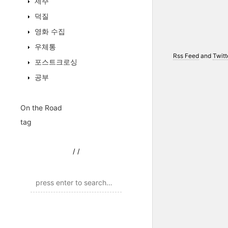
제주
덕질
영화 수집
우체통
Rss Feed
and
Twitt
포스트크로싱
공부
On the Road
tag
/
/