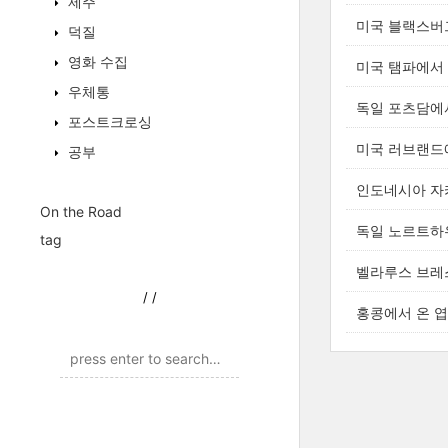
제주
미국 블랙스버
덕질
영화 수집
미국 탬파에서 
우체통
독일 포츠담에
포스트크로싱
미국 러브랜드
공부
인도네시아 자
On the Road
독일 노르트하
tag
벨라루스 브레
/
/
홍콩에서 온 