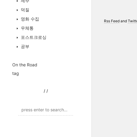
제주
덕질
영화 수집
Rss Feed
and
Twitt
우체통
포스트크로싱
공부
On the Road
tag
/
/