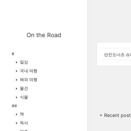
On the Road
#
던킨도너츠 슈
일상
국내 여행
해외 여행
물건
식물
##
책
+ Recent post
독서