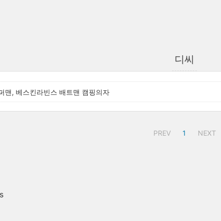
디씨
퍼맨, 베스킨라빈스 배트맨 캠핑의자
PREV
1
NEXT
s