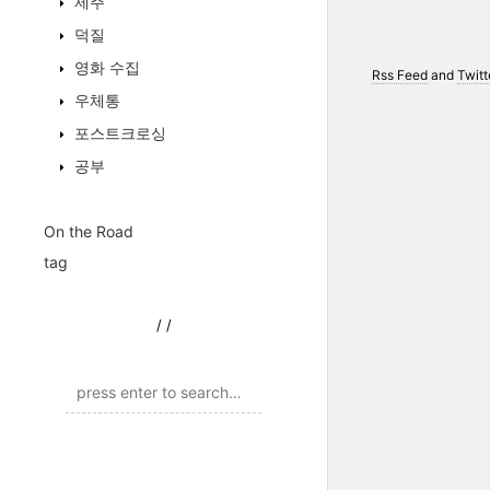
제주
덕질
영화 수집
Rss Feed
and
Twitt
우체통
포스트크로싱
공부
On the Road
tag
/
/