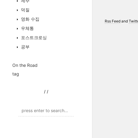
제주
덕질
영화 수집
Rss Feed
and
Twitt
우체통
포스트크로싱
공부
On the Road
tag
/
/