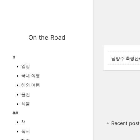
On the Road
#
남양주 축령산
일상
국내 여행
해외 여행
물건
식물
##
책
+ Recent post
독서