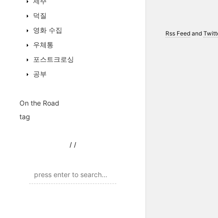
제주
덕질
영화 수집
Rss Feed
and
Twitt
우체통
포스트크로싱
공부
On the Road
tag
/
/