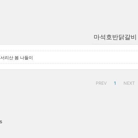
마석호반닭갈비
/서리산 봄 나들이
PREV
1
NEXT
s