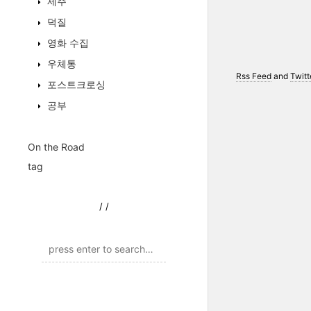
제주
덕질
영화 수집
우체통
Rss Feed
and
Twitt
포스트크로싱
공부
On the Road
tag
/
/