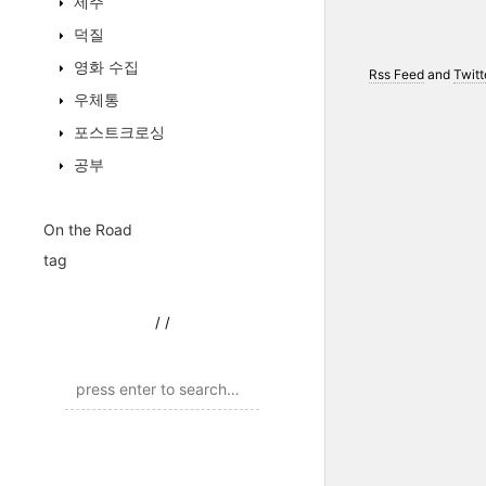
제주
덕질
영화 수집
Rss Feed
and
Twitt
우체통
포스트크로싱
공부
On the Road
tag
/
/