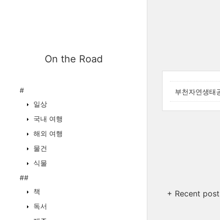
On the Road
#
부천자연생태공원
일상
국내 여행
해외 여행
물건
식물
##
책
+ Recent post
독서