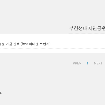
부천생태자연공
 아침 산책 (feat 버터팬 브런치)
PREV
1
NEXT
s