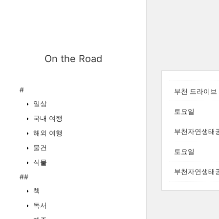
On the Road
#
부천 드라이브
일상
토요일
국내 여행
부천자연생태공
해외 여행
물건
토요일
식물
부천자연생태
##
책
독서