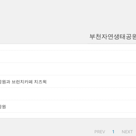
부천자연생태공
원과 브런치카페 치즈윅
공원
PREV
1
NEXT