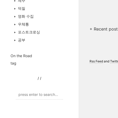
제주
덕질
영화 수집
우체통
+ Recent post
포스트크로싱
공부
On the Road
Rss Feed
and
Twitt
tag
/
/