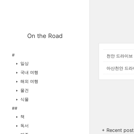
On the Road
#
천안 드라이브｜2
일상
아산천안 드라이브
국내 여행
해외 여행
물건
식물
##
책
독서
+ Recent post