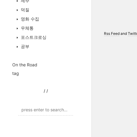
제주
덕질
영화 수집
우체통
Rss Feed
and
Twitt
포스트크로싱
공부
On the Road
tag
/
/