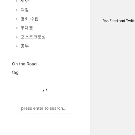
제주
덕질
영화 수집
Rss Feed
and
Twitt
우체통
포스트크로싱
공부
On the Road
tag
/
/