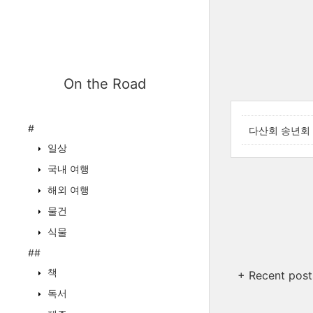
On the Road
#
다산회 송년회
일상
국내 여행
해외 여행
물건
식물
##
책
+ Recent post
독서