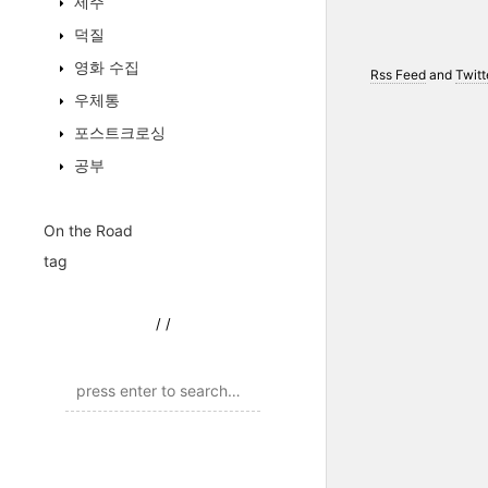
제주
덕질
영화 수집
Rss Feed
and
Twitt
우체통
포스트크로싱
공부
On the Road
tag
/
/