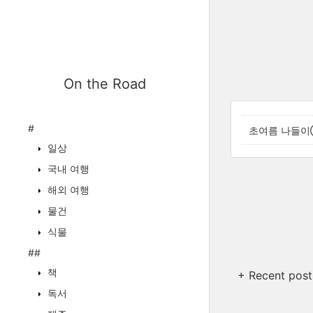
On the Road
#
초여름 나들이③
일상
국내 여행
해외 여행
물건
식물
##
책
+ Recent post
독서