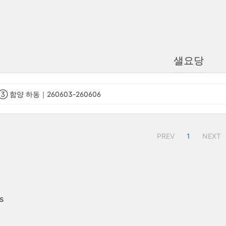
샐요당
 함양 하동｜260603-260606
PREV
1
NEXT
s