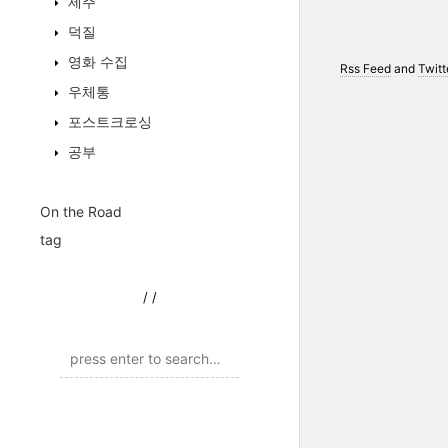
제주
덕질
영화 수집
Rss Feed
and
Twitt
우체통
포스트크로싱
공부
On the Road
tag
/
/