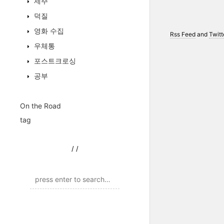
제주
덕질
영화 수집
Rss Feed
and
Twitt
우체통
포스트크로싱
공부
On the Road
tag
/
/