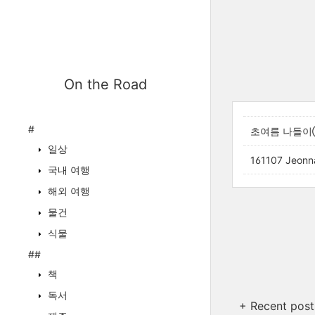
On the Road
#
초여름 나들이⑥
일상
161107 Je
국내 여행
해외 여행
물건
식물
##
책
독서
+ Recent post