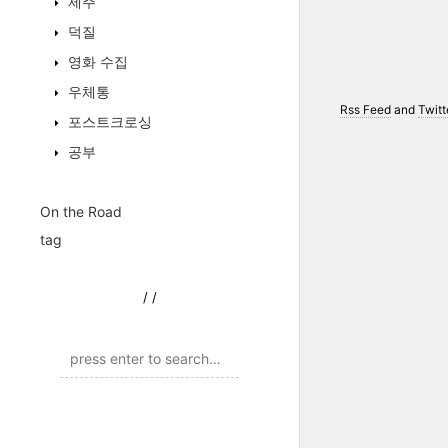
제주
덕질
영화 수집
우체통
Rss Feed
and
Twitt
포스트크로싱
공부
On the Road
tag
/
/