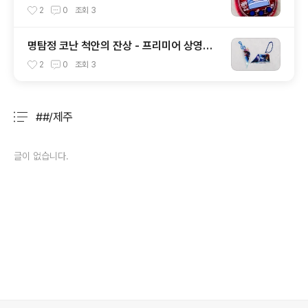
2
0
조회
3
명탐정 코난 척안의 잔상 - 프리미어 상영회
특전 및 일본 전단
2
0
조회
3
##/제주
분류 전체보기
주요 글 목록
글이 없습니다.