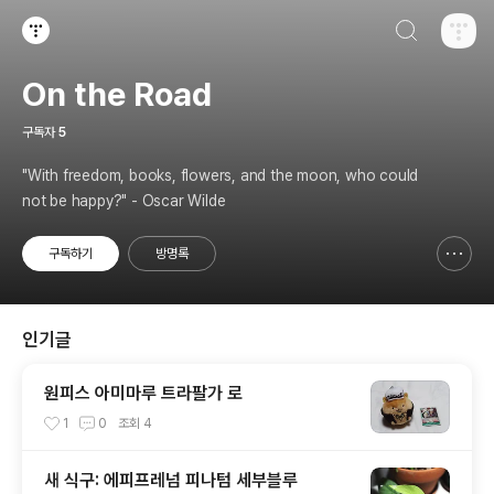
검색하기
티스토리
On the Road
구독자
5
"With freedom, books, flowers, and the moon, who could
not be happy?" - Oscar Wilde
구독하기
방명록
신고하기 레이어
열기
인기글
원피스 아미마루 트라팔가 로
1
0
조회
4
새 식구: 에피프레넘 피나텀 세부블루