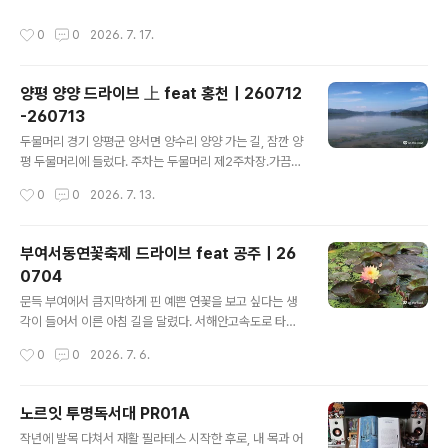
작성시간
0
0
2026. 7. 17.
양평 양양 드라이브 上 feat 홍천｜260712
-260713
글 내용
두물머리 경기 양평군 양서면 양수리 양양 가는 길, 잠깐 양
평 두물머리에 들렀다. 주차는 두물머리 제2주차장.가끔씩
생각나는 두물머리 핫도그! 매운맛과 순한맛매운맛은 요즘
작성시간
0
0
2026. 7. 13.
꽂혀 있는 연세우유 마카다미아 초코우유와 함께 먹으니
궁합이 딱 좋다.나무 밑 돌의자에 앉아서 멍 때리는 중. 화
양강휴게소 강원특별자치도 홍천군 두촌면 설악로 3330
부여서동연꽃축제 드라이브 feat 공주｜26
양평에서 양양까지 국도 타고 가다가 잠깐 들른 화양강 휴
0704
게소. 홍천강 전망이 좋다. 한계령휴게소 강원특별자치도
글 내용
양양군 서면 설악로 1 굽이치는 설악산국립공원을 달려 한
문득 부여에서 큼지막하게 핀 예쁜 연꽃을 보고 싶다는 생
계령 도착.자동차로 왔어도 등산은 등산이지라. 감자떡
각이 들어서 이른 아침 길을 달렸다. 서해안고속도로 타고
내려오다가 익산평택고속도로로 갈아탔다. 익산평택고속
작성시간
0
0
2026. 7. 6.
도로는 평택 - 부여 구간 개통 이후 종종 이용하는데 차가
많지 않아서 달릴 맛이 난다. 주차는 서동공원 서문 주차장.
여덟 시 좀 넘어서 도착했는데, 이미 차가 많아서 깜짝 놀랐
노르잇 투명독서대 PR01A
다. 앳267 충남 부여군 부여읍 서동로 56 우선 서동공원
글 내용
작년에 발목 다쳐서 재활 필라테스 시작한 후로, 내 목과 어
에 인접한 카페 앳267에서 늦은 아침식사부터 한다. 9시