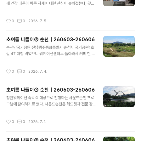
깨 건강 때문에 바른 자세에 대한 관심이 높아졌는데, 갖고
부터 영업해서 딱 좋다.부라타 잠봉 브리오슈허니까망베르
있던 독서대는 너무 낮고, 책 읽을 때 들고 읽는 게 좀 힘들
치즈 파니니마시다가 사진 안 찍은 게 생각 난 따뜻한 아메
어서 높이 조절 가능한 독서대를 사고 싶어졌다. 그때 눈에
리카노 ㅋㅋ 서동공원 충남 부여군 부여읍 동남리 149 지
작성시간
0
0
2026. 7. 5.
들어온 게 바로 노르잇 투명독서대. 시크릿(?) 쿠폰이 있길
나가다가 사람이 별로 없길래 심폐소생술 배웠다. 이거 잘
래 YES24에서 구입했다.상자를 개봉하면 독서대 본품을
하려면 어깨 힘이 좋..
비롯하여 극세사 클리너, 사용설명서, 조절공구, 고정핀 고
초여름 나들이⑧ 순천｜260603-260606
무패킹 여분이 들어 있다.보호지가 잘 안 떨어져서 스크래
글 내용
치가 생기기 쉽다는 후기를 어디에선가 봤는데, 걱정했던
순천만국가정원 전남광주통합특별시 순천시 국가정원1호
탓일까, 예상보다 쉽게 떨어졌다.독서대가 예쁘다. ㅋㅋㅋ
길 47 아침 먹었으니 워케이션센터로 돌아와서 커피 한 잔
책상에서 사용할 때. 내 몸에 맞추려고 보니 각도나 높이 조
마시고,국가정원 산책 中이제 아쉬운 퇴실을 앞두고, 내 정
절이 잘 되어서 조절공구의 도움은 크게 필요하지 않은 듯
원 다시 한번 찰칵순천로컬푸드 들르려고 동문주차장에 왔
작성시간
0
0
2026. 7. 4.
하다. 다만, 전자책..
다가 너무 더워서 아이스크림 하나씩 먹는다.이제 정말 안
녕! 다정식당 전남광주통합특별시 광산구 평동로800번길
1-1 서울로 올라가는 길, 전남까지 내려온 김에 오리튀김
초여름 나들이⑦ 순천｜260603-260606
한 상자 들고 올라가려고 광주 다정식당에 들렀다. 그러고
글 내용
보니 이제 전남광주라는 지역명에 익숙해져야 하네. 뜨끈
정원워케이션 숙박객 대상으로 진행하는 사운드순천 프로
한 오리탕 뚝배기 한 그릇 먹고,기다리고 기다리던 오리날
그램에 참여하기로 했다. 사운드순천은 헤드셋과 전문 장
개튀김👍👍👍👍👍
비를 활용해 자연 속을 걸으며 청각과 시각에 집중하고 자
연과 교감하는 생태 치유 프로그램이다. 숲과 정원, 습지 등
작성시간
0
0
2026. 7. 1.
에서 평소 쉽게 인식하지 못했던 자연의 소리를 들으며 힐
링하는 시간을 가졌다. 스무 분 정도 참여하셨는데, 다들 적
극적이셔서 나도 덩달아 더 재미있었다. 프로그램 진행하
초여름 나들이⑥ 순천｜260603-260606