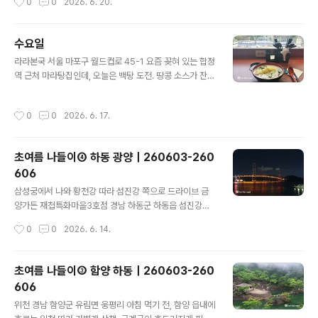
0
0
2026. 6. 20.
리 동네 뒷산에도 이런 저수지 하나 있으면 참 좋겠다. 의자
에 앉아 잠시 산림욕..
수요일
글 내용
라라본국 서울 마포구 월드컵로 45-1 요즘 꽂혀 있는 합정
역 근처 마라탕집인데, 오늘은 백탕 도전. 땅콩 소스가 잔뜩
들어 있어서인지 국물이 엄청나게 고소하다.
작성시간
0
0
2026. 6. 17.
초여름 나들이④ 하동 광양｜260603-260
606
글 내용
삼성궁에서 나와 황천강 따라 섬진강 쪽으로 드라이브 금
양가든 재첩특화마을3호점 경남 하동군 하동읍 섬진강대
로 1877 늦은 점심은 하동재첩특화마을에 있는 금양가든
작성시간
0
0
2026. 6. 14.
에서 모듬정식 2인분. 하동에 온 김에 오랜만에 재첩을 먹
기로 했다. 5~6월은 여름철 산란기를 앞두고 재첩의 살이
통통하게 올라 영양이 가장 풍부하고 맛이 깊어지는 시기
초여름 나들이③ 함양 하동｜260603-260
라고 한다.재첩회+재첩국+부침개+참게장 배알도수변공
606
원 전남 광양시 태인동 1632-13 배알도수변공원과 배알
글 내용
도 섬정원은 해맞이다리로 연결되어 있다. 햇볕이 너무 뜨
위천 경남 함양군 유림면 웅평리 아침 먹기 전, 함양 읍내에