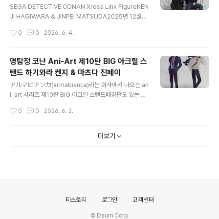
다. 셔틀버스 타면 5분도 안 걸리는데, 도보로는 한 15분
SEGA DETECTIVE CONAN Xross Link FigureKEN
정도 걸릴 듯하다.출렁다리를 건너서 붕어섬에 갈 수 있다.
JI HAGIWARA & JINPEI MATSUDA2025년 12월
해가 뜨거워서 파라솔 밑에 앉아서 쉬는 중다시 출렁다리
초, 신작 정보 뜨자마자 켄지와 진페이 팬들을 몹시 놀라게
작성시간
0
0
2026. 6. 4.
건너는 중임실이니까, 치즈맛 진하게 나는 아이스크림을
(p) 했던 크로스링크 피규어 시리즈! 세가프라이즈 경품으
팔면 좋겠다고 생각했는데..
로 출시되었지만, 이거 뽑으러 일본까지 가지는 못할 노릇
이므로 통판으로 구했다. 다행스럽게도 물량이 많이 뽑힌
명탐정 코난 Ani-Art 제10탄 BIG 아크릴 스
건지 고만고만한 가격에 거래되고 있다.인상적인 에피소드
탠드 하기와라 켄지 & 마츠다 진페이
를 이미지화한 피규어와 작품에 관련 있는 아이템 시리즈
글 내용
로, 조립하면 이런 모양이다. 옷차림은 켄지 사망 당시 폭발
アルマビアンカ(armabianca)라는 회사에서 나오는 an
물 처리반 복장. 둘 다 폭발물 처리반 복장인 게 가장 마음
i-art 시리즈 제10탄 BIG 아크릴 스탠드배경판도 있는 제
에 들고, 켄지가 해체 중이던 폭탄 터지기 전 두 사람은 서
로지액트 출신 아크릴 스탠드들에 비하면 성의가 없지만,
작성시간
0
0
2026. 6. 2.
로 통화 중이었으므로 손에 휴대전화도 들고 있다. 물론 2
왕크왕예.얼마 전 수령한 제로지액트 아크릴 스탠드와 크
02..
기 비교하면 대략 이 정도 차이난다. 키만 놓고 보면 16cm
- 20cm 정도인데 너비도 커지니까 엄청 거대해 보인다.
더보기
의안내
티스토리
로그인
고객센터
© Daum Corp.