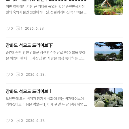
신 선생님의 제안에 따라 난생처음 맨발걷기도 해봤는데,
글 내용
모래를 밟는 느낌이 생소하고 어색했다. 다음에 기회가 된
이번 여행에서 가장 큰 기대를 품었던 것은 순천만국가정
다면 황토 위에서 맨발걷기 해보고 싶다.전문 장비는 이렇
원의 숙박시설인 정원워케이션. 정원워케이션 숙박객은 전
게 생겼다. 물소리 듣는 중.윙윙대는 벌 소리 찾는 중.자연
용출입구로 들어간다. 문이 잠겨 있어서 인터폰했더니 직
의 소리를 찾으며 한 바퀴 돌다 보니, 해가 저물어간다.아침
원분이 열어주셨다.날씨 참 좋다.체크인 시간(16:00)보다
작성시간
0
1
2026. 6. 29.
식사는 순천만에코촌에서 제공한다.급식처..
일찍 도착했는데, 방이 준비되는 대로 연락 주신다고 해서
시원한 워케이션 센터에서 쉬는 중.워케이션 센터 안에는
곱디고운 제라늄이 활짝 피었다.우리가 묵을 캐빈하우
강화도 석모도 드라이브下
스!!!!! 바람로 2호. 물가에 있는 캐빈하우스는 침대가 전부
글 내용
더블베드라서, 선택지가 바람로 캐빈하우스밖에 없었지만,
순간의순간 인천 강화군 삼산면 삼산남로 990 불쑥 찾아
동화 속에 나오는 집 같아서 만족스러웠다.내부는 아기자
온 아깽이 한 마리. 사장님 왈, 사람을 엄청 좋아하는 고양
기하다. 사진 속에는 안 보이지만, 정수기와 냉장고, 책상도
이라고 한다.뭐하니ㅋㅋㅋㅋㅋㅋ만난지 30분도 안 된 이
있다. 아무래도 건물보다는 밤에 쌀쌀해서인지 바닥난방은
녀석♡ 책 읽으려고 리더기도 가져왔는데, 책은 못 읽고 고
작성시간
0
0
2026. 6. 28.
물론이거니와 전기장판도 마련되어 있다...
양이 힐링 타임 즐기는 중.무릎냥이 처음 만나서 너무 신기
하고 재미있었다.점심 먹으러 가려고 일어나니까, 어미로
보이는 고양이 한 마리가 와서 사이좋게 눕는다. 아이구 귀
강화도 석모도 드라이브上
여워. 하루정식 인천 강화군 강화읍 강화대로404번길 7
글 내용
바질페스토새우크림 파스타하루정식 - 오늘 식단은 흑미
오랜만에 모닝 버거가 당겨서 강화에 있는 버거히어로에
잡곡밥, 레몬크림새우, 호박고추장찌개, 배추김치, 토마토
가야겠다고 마음을 먹었는데, 이게 웬걸 두 달 전쯤 폐업 ㅜ
샐러드, 새우멘보샤, 고기짜장, 마파두부볶음, 궁채장아찌.
ㅜ 이제 다시는 그 맛있는 번을 못 먹는 것인가 아쉬운 마음
맛있게 잘 먹었습니다!
이 가득한 차에 버거히어로 사장님이 새로운 식당을 열었
작성시간
0
0
2026. 6. 27.
다는 정보를 발견하고, 기념(?)으로 가봐야겠다고 마음먹
은 후 이른 아침 김포한강로를 달렸다. 바삭하고 얇은 튀김