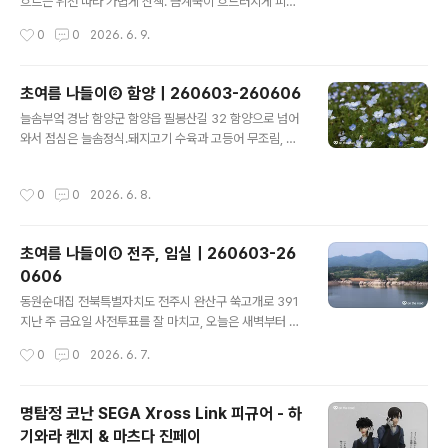
겁지만, 잠시 건너 보았다. 배알도 섬정원 전남 광양시 태인
흐르는 위천 따라 가볍게 산책. 금계국이 흐드러지게 피어
동 산 1 이순신대교홍보관 전남 여수시 묘도7길 110 광양
있다. 샐요당 경남 함양군 함양읍 한들로 156 묵은 호텔이
작성시간
0
0
2026. 6. 9.
항에 있는 호텔로 들어가기 전, 이순신대교를 건너서 묘도
조식을 제공하지 않아서, 아침밥은 함양시외버스터미널 앞
에 와 봤다. 전망대까지는..
에 있는 샐요당이라는 포케&샌드위치 가게에서 먹었다. 9
시 오픈이고, 매장 내 식사 가능한 테이블이 두세 개 있다.
초여름 나들이② 함양｜260603-260606
우리가 주문한 음식은 닭다리살 포케와 치폴레 소스, 새우
글 내용
늘솜부엌 경남 함양군 함양읍 필봉산길 32 함양으로 넘어
튀김 샌드위치, 따뜻한 아메리카노 한 잔. 아침부터 건강하
와서 점심은 늘솜정식.돼지고기 수육과 고등어 무조림, 제
게 먹은 느낌이라 대만족.아침을 든든히 먹은 후, 이제 남쪽
철나물과 10여 가지 반찬이 나오는 한상차림이다. 건강해
으로 좀 더 내려간다. 삼성궁 경남 하동군 청암면 삼성궁길
지는 맛! 상림공원 경남 함양군 함양읍 교산리 1073-7 상
13 함양에서 출발하자마자 비가 쏟아지기 시작하더니, 산
작성시간
0
0
2026. 6. 8.
림공원 산책 중 만난 연리목. 느티나무와 개서어나무, 수종
청을 지나 하동으로 지리산을 굽이굽이 품속 깊숙이 들어
이 다른 나무가 합쳐진 연리목이다.상림공원은 우리나라
온 곳에 위치..
최초 인공 숲으로, 통일신라 진성여왕 때 함양 태수로 부임
초여름 나들이① 전주, 임실｜260603-26
한 고운 최치원 선생이 조성했다고 전해진다. 당시 함양읍
0606
의 중앙을 흐르는 위천은 홍수가 자주 발생해 백성들의 피
글 내용
해가 심했는데, 최치원 선생은 이를 해결하고자 강 옆으로
동원순대집 전북특별자치도 전주시 완산구 쑥고개로 391
둑을 쌓았고, 그 둑을 따라 촘촘하게 나무를 심었다고 한다.
지난 주 금요일 사전투표를 잘 마치고, 오늘은 새벽부터 길
무려 1100년은 족히 넘은 인공 숲. 이러한 오랜 역사를 지
을 나섰다. 첫 번째 목적지는 주린 배를 채울 전주 동원순대
작성시간
0
0
2026. 6. 7.
닌 함양 상림은 19..
집. 순대만국밥. 얼큰할 줄은 알았지만, 생각보다 더 매웠
다. 가득 들어 있는 순대는 마음에 든다. 붕어섬 전북특별자
치도 임실군 운암면 구이로 8 다시 차를 달려 도착한 곳은
명탐정 코난 SEGA Xross Link 피규어 - 하
옥정호 붕어섬. 주차는 제2주차장에 했는데, 출렁다리와
기와라 켄지 & 마츠다 진페이
제2주차장을 오가는 셔틀버스가 있어서 편리하게 이용했
글 내용