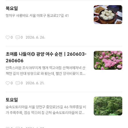
옷과 부드러운 고기가 맛있었던 돈가스 정식카레 우동, 자
목요일
가제면이라는 면은 좀 뚝뚝 끊겨서 아쉬웠는데, 카레가 개
글 내용
존맛. 석모도수목원 인천 강화군 삼산면 삼산북로449번길
항저우 샤룽바오 서울 마포구 동교로27길 41
161 배불리 먹었으니, 산책 좀 하러 오랜만에 수목원에 왔
다.데크산책로 굿굿
작성시간
0
0
2026. 6. 26.
초여름 나들이⑤ 광양 여수 순천｜260603-
260606
글 내용
만족스러운 조식야무지게 챙겨 먹고아침 산책어제저녁 산
책한 길의 반대 방향으로 와 봤는데, 빨간 양귀비꽃이 흐드
러지게 피어 있어서 기분이 더 좋아졌다.연차 쓰고 놀러온
작성시간
0
0
2026. 6. 21.
김에, 자동차검사소에서 정기 자동차검사 중. 최종 목적지
인 순천검사소에서 검사하려고 했는데, 내가 원하는 시간
에 예약이 다 차버리는 바람에 여수에 잠깐 들렀다. 광양 －
토요일
묘도 － 여수로 연결되는 이순신대교와 묘도대교 덕분에
글 내용
숲속도토리마을 서울 양천구 중앙로25길 46 하루종일 비
시간도 별로 안 걸리고, 길이 엄청 편했다. 미평저수지 전남
가 주륵주륵, 점심 먹으러 집 근처 숲속도토리마을에 갔다.
여수시 미평동 79 이왕 여수에 온 김에, 여수자동차검사소
숲속도토리정식 15,000원! 도토리부침개묵무침들깨수제
근처에 예쁜 저수지가 있다고 해서 들러 보았다. 주차장에
비건조묵잡채묵탕밥(냉)
차를 대고, 저 계단을 올라 가면 또다른 풍경이 펼쳐진다.우
작성시간