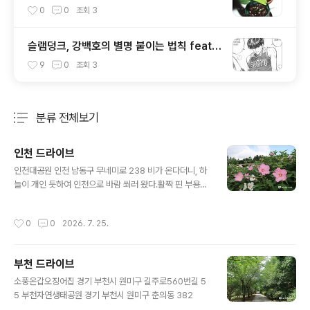
0
0
조회
3
슬램덩크, 강백호의 별명 붙이는 법칙 feat
김수겸
9
0
조회
3
분류 전체보기
주요 글 목록
인천 드라이브
글 내용
인천대공원 인천 남동구 무네미로 238 비가 온다더니, 하
늘이 개인 듯하여 인천으로 바람 쐬러 왔다.활짝 핀 부용화
오늘도 늠름한 자태를 뽐내는 800여살 은행나무 감나무집
인천 남동구 만의골로195번길 88 전통감자옹심이생열무
작성시간
0
0
2026. 7. 25.
비빔밥 카페클랑 인천 남동구 만의골로189번길 17 따뜻
한 아메리카노(원두 숲), 클랑라떼, 티라미수아이작 아시모
프의 파운데이션 읽기 시작했다.크루와상과 콜드브루
부천 드라이브
글 내용
소풍온갑오징어집 경기 부천시 원미구 길주로560번길 5
5 부천자연생태공원 경기 부천시 원미구 춘의동 382